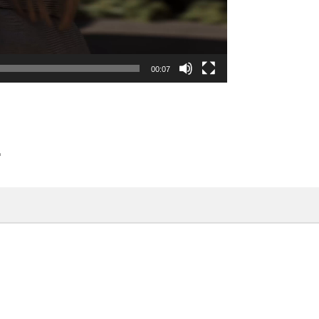
00:07
E