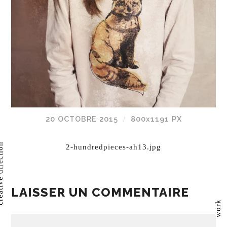
20 OCTOBRE 2015
800
x
1191 PX
/
direction
2-hundredpieces-ah13.jpg
LAISSER UN COMMENTAIRE
work