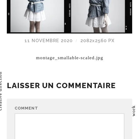
11 NOVEMBRE 2020
2082
x
2560 PX
/
montage_smallable-scaled.jpg
direction
LAISSER UN COMMENTAIRE
work
COMMENT