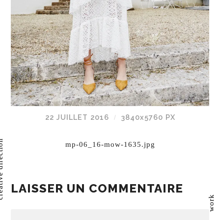
22 JUILLET 2016
3840
x
5760 PX
/
direction
mp-06_16-mow-1635.jpg
LAISSER UN COMMENTAIRE
work