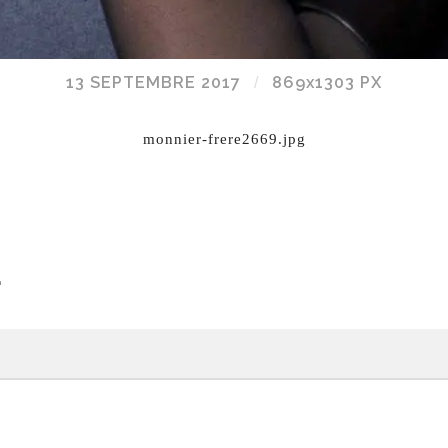
13 SEPTEMBRE 2017
/
869
x
1303 PX
monnier-frere2669.jpg
E