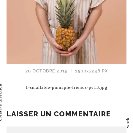
20 OCTOBRE 2015
1500
x
2248 PX
/
direction
1-smallable-pinnaple-friends-pe13.jpg
LAISSER UN COMMENTAIRE
work