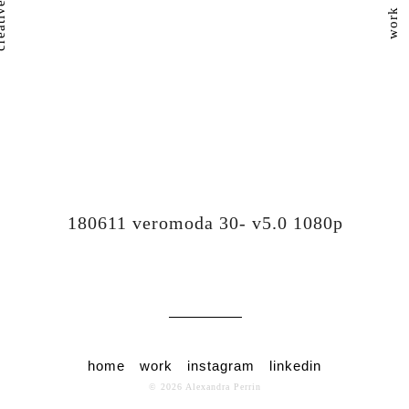
work
180611 veromoda 30- v5.0 1080p
home
work
instagram
linkedin
© 2026 Alexandra Perrin